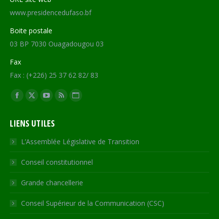
www.presidencedufaso.bf
Boite postale
03 BP 7030 Ouagadougou 03
Fax
Fax : (+226) 25 37 62 82/ 83
Trouvez nous sur :
Facebook
X
YouTube
RSS
Site
page
page
page
page
Web
LIENS UTILES
opens
opens
opens
opens
page
in
in
in
in
opens
L’Assemblée Législative de Transition
new
new
new
new
in
Conseil constitutionnel
window
window
window
window
new
window
Grande chancellerie
Conseil Supérieur de la Communication (CSC)