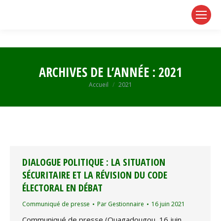
page
page
page
opens
opens
opens
in
in
in
new
new
new
window
window
window
ARCHIVES DE L’ANNÉE :
2021
Vous êtes ici :
Accueil
2021
DIALOGUE POLITIQUE : LA SITUATION
SÉCURITAIRE ET LA RÉVISION DU CODE
ÉLECTORAL EN DÉBAT
Communiqué de presse
Par
Gestionnaire
16 juin 2021
Communiqué de presse (Ouagadougou, 16 juin