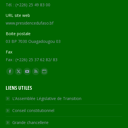
Tél. : (+226) 25 49 83 00
URL site web
www.presidencedufaso.bf
Boite postale
03 BP 7030 Ouagadougou 03
Fax
Fax : (+226) 25 37 62 82/ 83
Trouvez nous sur :
Facebook
X
YouTube
RSS
Site
page
page
page
page
Web
LIENS UTILES
opens
opens
opens
opens
page
in
in
in
in
opens
L’Assemblée Législative de Transition
new
new
new
new
in
Conseil constitutionnel
window
window
window
window
new
window
Grande chancellerie