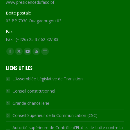
www.presidencedufaso.bf
Boite postale
03 BP 7030 Ouagadougou 03
Fax
Fax : (+226) 25 37 62 82/ 83
Trouvez nous sur :
Facebook
X
YouTube
RSS
Site
page
page
page
page
Web
LIENS UTILES
opens
opens
opens
opens
page
in
in
in
in
opens
L’Assemblée Législative de Transition
new
new
new
new
in
Conseil constitutionnel
window
window
window
window
new
window
Grande chancellerie
Conseil Supérieur de la Communication (CSC)
Autorité supérieure de Contrôle d’Etat et de Lutte contre la