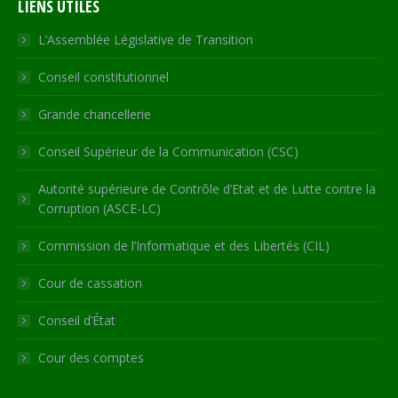
LIENS UTILES
opens
opens
opens
opens
page
in
in
in
in
opens
L’Assemblée Législative de Transition
new
new
new
new
in
Conseil constitutionnel
window
window
window
window
new
window
Grande chancellerie
Conseil Supérieur de la Communication (CSC)
Autorité supérieure de Contrôle d’Etat et de Lutte contre la
Corruption (ASCE-LC)
Commission de l’Informatique et des Libertés (CIL)
Cour de cassation
Conseil d’État
Cour des comptes