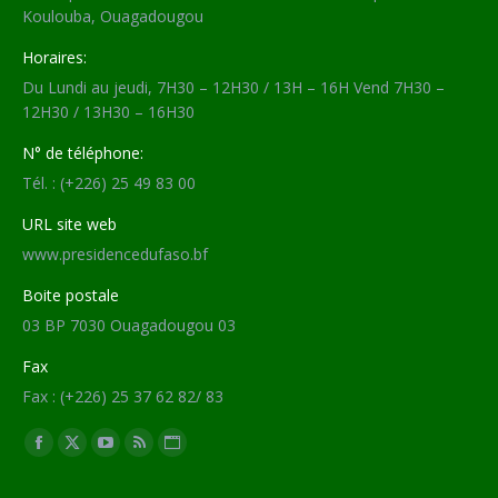
Koulouba, Ouagadougou
Horaires:
Du Lundi au jeudi, 7H30 – 12H30 / 13H – 16H Vend 7H30 –
12H30 / 13H30 – 16H30
N° de téléphone:
Tél. : (+226) 25 49 83 00
URL site web
www.presidencedufaso.bf
Boite postale
03 BP 7030 Ouagadougou 03
Fax
Fax : (+226) 25 37 62 82/ 83
Trouvez nous sur :
Facebook
X
YouTube
RSS
Site
page
page
page
page
Web