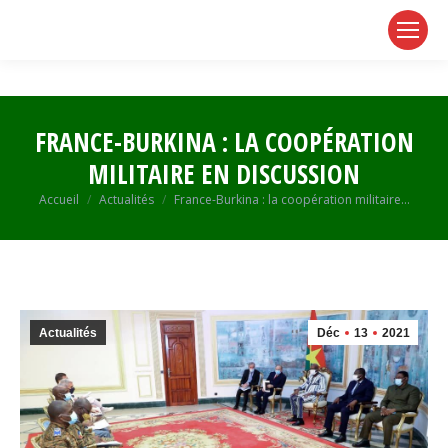
page
page
page
opens
opens
opens
in
in
in
new
new
new
window
window
window
FRANCE-BURKINA : LA COOPÉRATION
MILITAIRE EN DISCUSSION
Vous êtes ici :
Accueil
Actualités
France-Burkina : la coopération militaire…
Actualités
Déc
13
2021