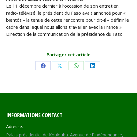
Le 11 décembre dernier à l’occasion de son entretien
radio-télévisé, le président du Faso avait annoncé pour «
bientôt » la tenue de cette rencontre pour dit-il « définir le
cadre dans lequel nous allons travailler avec la France ».
Direction de la communication de la présidence du Faso
Partager cet article
Share
Share
Share
Share
on
on
on
on
Facebook
X
WhatsApp
LinkedIn
INFORMATIONS CONTACT
Adresse:
Palais présidentiel de Koulouba. Avenue de l´Indépendance,