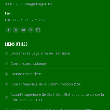
03 BP 7030 Ouagadougou 03
Fax
Fax : (+226) 25 37 62 82/ 83
Trouvez nous sur :
Facebook
X
YouTube
RSS
Site
page
page
page
page
Web
LIENS UTILES
opens
opens
opens
opens
page
in
in
in
in
opens
L’Assemblée Législative de Transition
new
new
new
new
in
Conseil constitutionnel
window
window
window
window
new
window
Grande chancellerie
Conseil Supérieur de la Communication (CSC)
Autorité supérieure de Contrôle d’Etat et de Lutte contre la
Corruption (ASCE-LC)