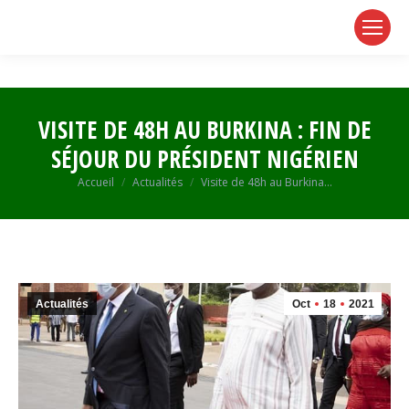
page
page
page
opens
opens
opens
in
in
in
new
new
new
window
window
window
VISITE DE 48H AU BURKINA : FIN DE
SÉJOUR DU PRÉSIDENT NIGÉRIEN
Vous êtes ici :
Accueil
Actualités
Visite de 48h au Burkina…
Actualités
Oct
18
2021