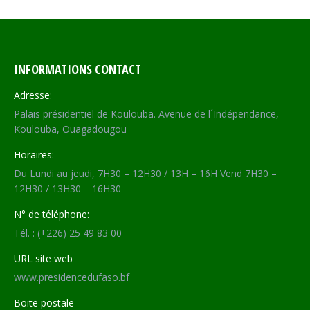
Facebook
X
WhatsApp
LinkedIn
INFORMATIONS CONTACT
Adresse:
Palais présidentiel de Koulouba. Avenue de l´Indépendance,
Koulouba, Ouagadougou
Horaires:
Du Lundi au jeudi, 7H30 – 12H30 / 13H – 16H Vend 7H30 –
12H30 / 13H30 – 16H30
N° de téléphone:
Tél. : (+226) 25 49 83 00
URL site web
www.presidencedufaso.bf
Boite postale