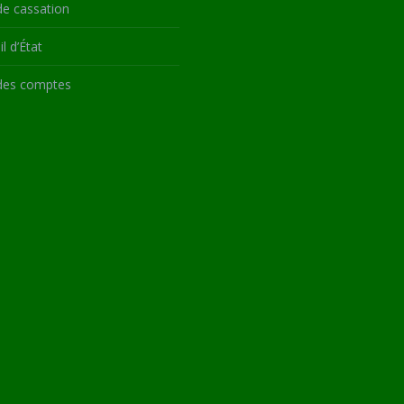
de cassation
l d’État
des comptes