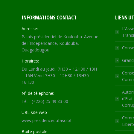
INFORMATIONS CONTACT
LIENS UT
Adresse:
L’Asse
Transi
Palais présidentiel de Koulouba. Avenue
de l´Indépendance, Koulouba,
Consei
Ouagadougou
Grande
Horaires:
Du Lundi au jeudi, 7H30 – 12H30 / 13H
Consei
– 16H Vend 7H30 – 12H30 / 13H30 –
Commu
16H30
Autori
N° de téléphone:
d’Etat
Tél. : (+226) 25 49 83 00
Corru
URL site web
Commi
www.presidencedufaso.bf
Libert
Boite postale