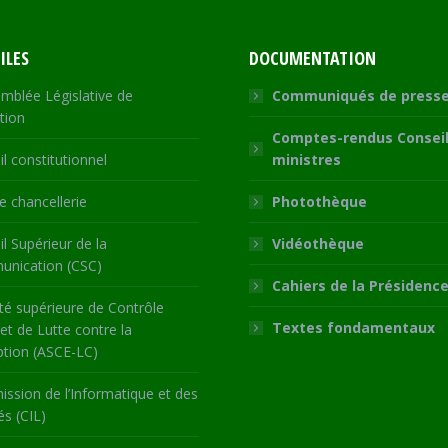
ILES
DOCUMENTATION
mblée Législative de
Communiqués de press
tion
Comptes-rendus Conseil
l constitutionnel
ministres
 chancellerie
Photothèque
l Supérieur de la
Vidéothèque
nication (CSC)
Cahiers de la Présidenc
té supérieure de Contrôle
Textes fondamentaux
 et de Lutte contre la
ption (ASCE-LC)
ssion de l’Informatique et des
és (CIL)