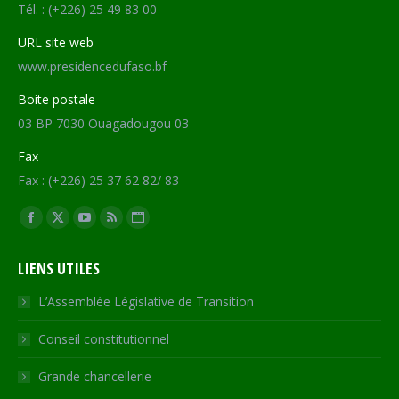
Tél. : (+226) 25 49 83 00
URL site web
www.presidencedufaso.bf
Boite postale
03 BP 7030 Ouagadougou 03
Fax
Fax : (+226) 25 37 62 82/ 83
Trouvez nous sur :
Facebook
X
YouTube
RSS
Site
page
page
page
page
Web
LIENS UTILES
opens
opens
opens
opens
page
in
in
in
in
opens
L’Assemblée Législative de Transition
new
new
new
new
in
Conseil constitutionnel
window
window
window
window
new
window
Grande chancellerie