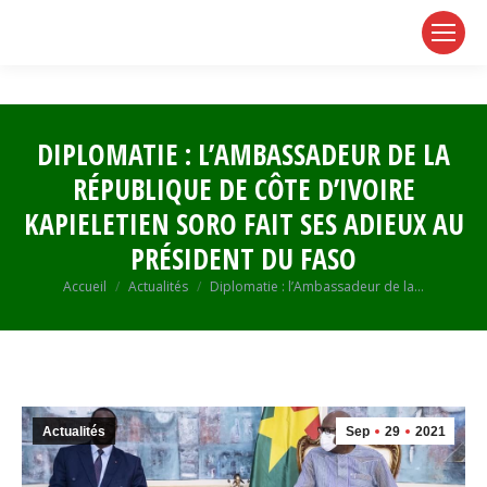
page
page
page
opens
opens
opens
in
in
in
new
new
new
window
window
window
DIPLOMATIE : L’AMBASSADEUR DE LA
RÉPUBLIQUE DE CÔTE D’IVOIRE
KAPIELETIEN SORO FAIT SES ADIEUX AU
PRÉSIDENT DU FASO
Vous êtes ici :
Accueil
Actualités
Diplomatie : l’Ambassadeur de la…
Actualités
Sep
29
2021