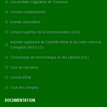
in
in
in
in
opens
L’Assemblée Législative de Transition
new
new
new
new
in
Conseil constitutionnel
window
window
window
window
new
window
Grande chancellerie
Conseil Supérieur de la Communication (CSC)
Autorité supérieure de Contrôle d’Etat et de Lutte contre la
Corruption (ASCE-LC)
Commission de l’Informatique et des Libertés (CIL)
Cour de cassation
Conseil d’État
Cour des comptes
DOCUMENTATION