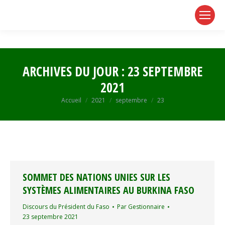
page
page
page
opens
opens
opens
in
in
in
new
new
new
window
window
window
ARCHIVES DU JOUR :
23 SEPTEMBRE
2021
Vous êtes ici :
Accueil
2021
septembre
23
SOMMET DES NATIONS UNIES SUR LES
SYSTÈMES ALIMENTAIRES AU BURKINA FASO
Discours du Président du Faso
Par
Gestionnaire
23 septembre 2021