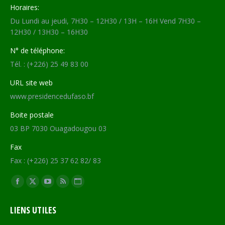
Horaires:
Du Lundi au jeudi, 7H30 – 12H30 / 13H – 16H Vend 7H30 –
12H30 / 13H30 – 16H30
N° de téléphone:
Tél. : (+226) 25 49 83 00
URL site web
www.presidencedufaso.bf
Boite postale
03 BP 7030 Ouagadougou 03
Fax
Fax : (+226) 25 37 62 82/ 83
Trouvez nous sur :
Facebook
X
YouTube
RSS
Site
page
page
page
page
Web
LIENS UTILES
opens
opens
opens
opens
page