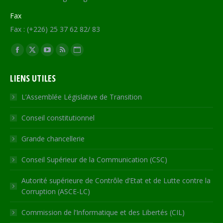
Fax
Fax : (+226) 25 37 62 82/ 83
Trouvez nous sur :
Facebook
X
YouTube
RSS
Site
page
page
page
page
Web
LIENS UTILES
opens
opens
opens
opens
page
in
in
in
in
opens
L’Assemblée Législative de Transition
new
new
new
new
in
Conseil constitutionnel
window
window
window
window
new
window
Grande chancellerie
Conseil Supérieur de la Communication (CSC)
Autorité supérieure de Contrôle d’Etat et de Lutte contre la
Corruption (ASCE-LC)
Commission de l’Informatique et des Libertés (CIL)