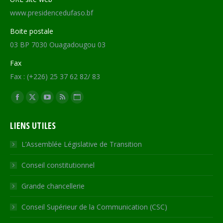
www.presidencedufaso.bf
Boite postale
03 BP 7030 Ouagadougou 03
Fax
Fax : (+226) 25 37 62 82/ 83
Trouvez nous sur :
Facebook
X
YouTube
RSS
Site
page
page
page
page
Web
LIENS UTILES
opens
opens
opens
opens
page
in
in
in
in
opens
L’Assemblée Législative de Transition
new
new
new
new
in
Conseil constitutionnel
window
window
window
window
new
window
Grande chancellerie
Conseil Supérieur de la Communication (CSC)