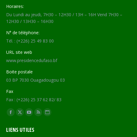
Horaires:
Du Lundi au jeudi, 7H30 – 12H30 / 13H – 16H Vend 7H30 –
12H30 / 13H30 – 16H30
N° de téléphone:
Tél. : (+226) 25 49 83 00
URL site web
www.presidencedufaso.bf
Boite postale
03 BP 7030 Ouagadougou 03
Fax
Fax : (+226) 25 37 62 82/ 83
Trouvez nous sur :
Facebook
X
YouTube
RSS
Site
page
page
page
page
Web
LIENS UTILES
opens
opens
opens
opens
page