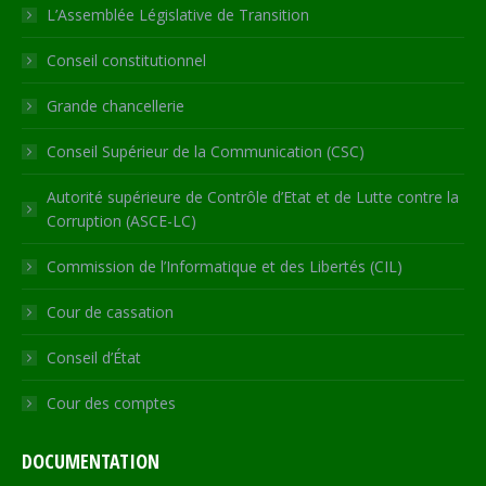
in
in
in
in
opens
L’Assemblée Législative de Transition
new
new
new
new
in
Conseil constitutionnel
window
window
window
window
new
window
Grande chancellerie
Conseil Supérieur de la Communication (CSC)
Autorité supérieure de Contrôle d’Etat et de Lutte contre la
Corruption (ASCE-LC)
Commission de l’Informatique et des Libertés (CIL)
Cour de cassation
Conseil d’État
Cour des comptes
DOCUMENTATION