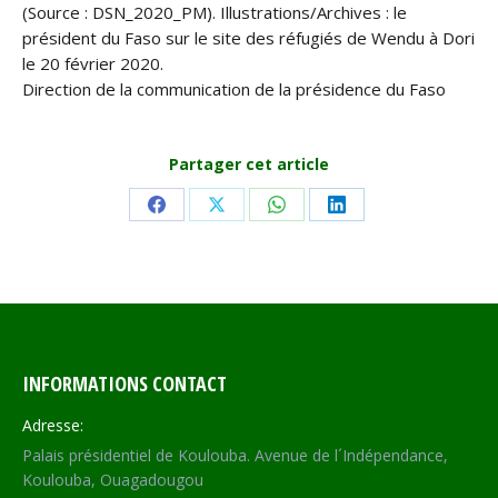
(Source : DSN_2020_PM). Illustrations/Archives : le
président du Faso sur le site des réfugiés de Wendu à Dori
le 20 février 2020.
Direction de la communication de la présidence du Faso
Partager cet article
Share
Share
Share
Share
on
on
on
on
Facebook
X
WhatsApp
LinkedIn
INFORMATIONS CONTACT
Adresse:
Palais présidentiel de Koulouba. Avenue de l´Indépendance,
Koulouba, Ouagadougou