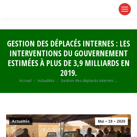
page
page
page
opens
opens
opens
in
in
in
new
new
new
window
window
window
GESTION DES DÉPLACÉS INTERNES : LES
INTERVENTIONS DU GOUVERNEMENT
ESTIMÉES À PLUS DE 3,9 MILLIARDS EN
2019.
Vous êtes ici :
Accueil
Actualités
Gestion des déplacés internes :…
Actualités
Mai
19
2020