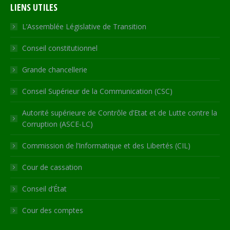
LIENS UTILES
opens
opens
opens
opens
page
in
in
in
in
opens
L’Assemblée Législative de Transition
new
new
new
new
in
Conseil constitutionnel
window
window
window
window
new
window
Grande chancellerie
Conseil Supérieur de la Communication (CSC)
Autorité supérieure de Contrôle d’Etat et de Lutte contre la
Corruption (ASCE-LC)
Commission de l’Informatique et des Libertés (CIL)
Cour de cassation
Conseil d’État
Cour des comptes