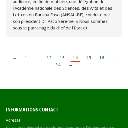
audience, en fin de matinée, une délégation de
l’Académie nationale des Sciences, des Arts et des
Lettres du Burkina Faso (ANSAL-BF), conduite par
son président Dr Paco Sérémé. « Nous sommes
sous le parrainage du chef de l’Etat et…
←
1
…
12
13
14
15
16
…
34
→
INFORMATIONS CONTACT
Adresse:
Palais présidentiel de Koulouba. Avenue de l´Indépendance,