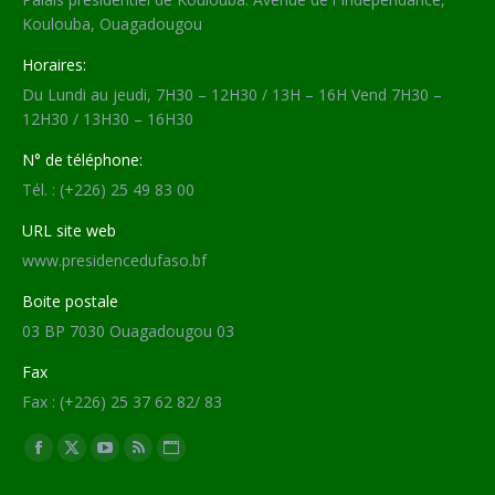
Koulouba, Ouagadougou
Horaires:
Du Lundi au jeudi, 7H30 – 12H30 / 13H – 16H Vend 7H30 –
12H30 / 13H30 – 16H30
N° de téléphone:
Tél. : (+226) 25 49 83 00
URL site web
www.presidencedufaso.bf
Boite postale
03 BP 7030 Ouagadougou 03
Fax
Fax : (+226) 25 37 62 82/ 83
Trouvez nous sur :
Facebook
X
YouTube
RSS
Site
page
page
page
page
Web