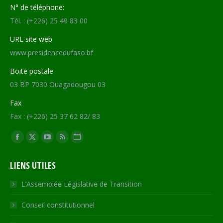
N° de téléphone:
Tél. : (+226) 25 49 83 00
URL site web
www.presidencedufaso.bf
Boite postale
03 BP 7030 Ouagadougou 03
Fax
Fax : (+226) 25 37 62 82/ 83
Trouvez nous sur :
Facebook
X
YouTube
RSS
Site
page
page
page
page
Web
LIENS UTILES
opens
opens
opens
opens
page
in
in
in
in
opens
L’Assemblée Législative de Transition
new
new
new
new
in
Conseil constitutionnel
window
window
window
window
new
window