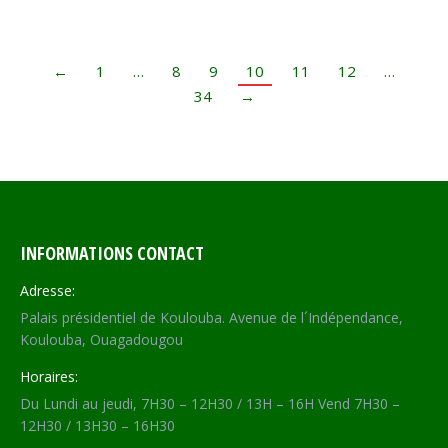
←
1
…
8
9
10
11
12
…
34
→
INFORMATIONS CONTACT
Adresse:
Palais présidentiel de Koulouba. Avenue de l´Indépendance,
Koulouba, Ouagadougou
Horaires:
Du Lundi au jeudi, 7H30 – 12H30 / 13H – 16H Vend 7H30 –
12H30 / 13H30 – 16H30