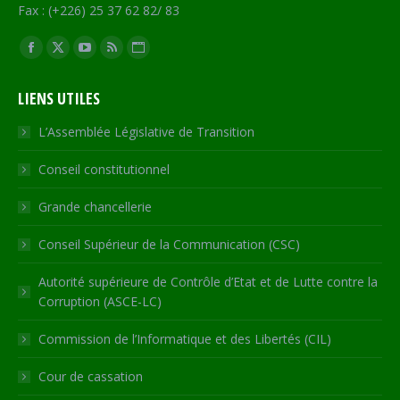
Fax : (+226) 25 37 62 82/ 83
Trouvez nous sur :
Facebook
X
YouTube
RSS
Site
page
page
page
page
Web
LIENS UTILES
opens
opens
opens
opens
page
in
in
in
in
opens
L’Assemblée Législative de Transition
new
new
new
new
in
Conseil constitutionnel
window
window
window
window
new
window
Grande chancellerie
Conseil Supérieur de la Communication (CSC)
Autorité supérieure de Contrôle d’Etat et de Lutte contre la
Corruption (ASCE-LC)
Commission de l’Informatique et des Libertés (CIL)
Cour de cassation