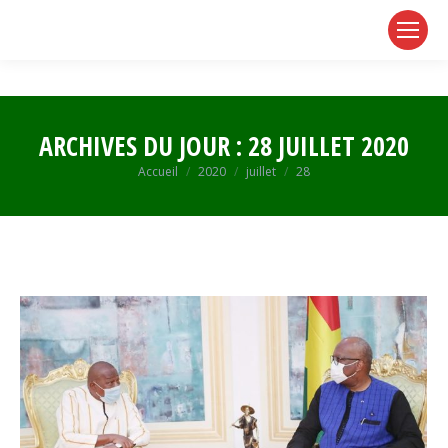
page
page
page
opens
opens
opens
in
in
in
new
new
new
window
window
window
ARCHIVES DU JOUR :
28 JUILLET 2020
Vous êtes ici :
Accueil
2020
juillet
28