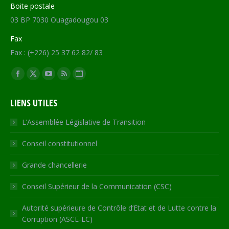
Boite postale
03 BP 7030 Ouagadougou 03
Fax
Fax : (+226) 25 37 62 82/ 83
Trouvez nous sur :
Facebook
X
YouTube
RSS
Site
page
page
page
page
Web
LIENS UTILES
opens
opens
opens
opens
page
in
in
in
in
opens
L’Assemblée Législative de Transition
new
new
new
new
in
Conseil constitutionnel
window
window
window
window
new
window
Grande chancellerie
Conseil Supérieur de la Communication (CSC)
Autorité supérieure de Contrôle d’Etat et de Lutte contre la
Corruption (ASCE-LC)