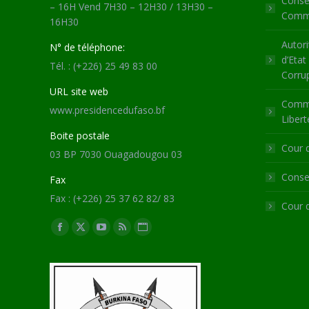
Consei
– 16H Vend 7H30 – 12H30 / 13H30 –
Commu
16H30
Autori
N° de téléphone:
d’Etat
Tél. : (+226) 25 49 83 00
Corru
URL site web
Commi
www.presidencedufaso.bf
Libert
Boite postale
Cour 
03 BP 7030 Ouagadougou 03
Consei
Fax
Fax : (+226) 25 37 62 82/ 83
Cour 
Trouvez nous sur :
Facebook
X
YouTube
RSS
Site
page
page
page
page
Web
opens
opens
opens
opens
page
in
in
in
in
opens
new
new
new
new
in