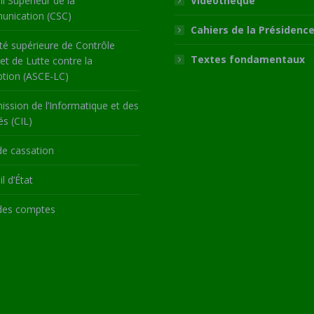
l Supérieur de la
Vidéothèque
nication (CSC)
Cahiers de la Présidenc
té supérieure de Contrôle
Textes fondamentaux
 et de Lutte contre la
ption (ASCE-LC)
ssion de l’Informatique et des
és (CIL)
de cassation
l d’État
des comptes