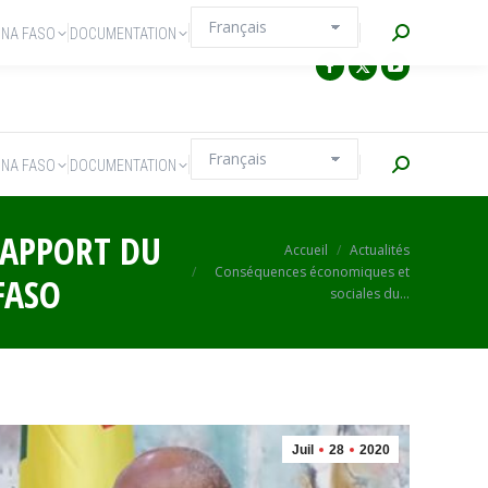
Recherche
INA FASO
DOCUMENTATION
Recherche
INA FASO
DOCUMENTATION
RAPPORT DU
Vous êtes ici :
Accueil
Actualités
Conséquences économiques et
FASO
sociales du…
Juil
28
2020