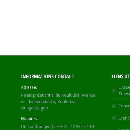
INFORMATIONS CONTACT
LIENS UT
Adresse:
L’Asse
Transi
Palais présidentiel de Koulouba. Avenue
de l´Indépendance, Koulouba,
Consei
Ouagadougou
Grande
Horaires:
Du Lundi au jeudi, 7H30 – 12H30 / 13H