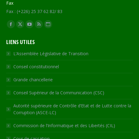
Fax
Fax : (+226) 25 37 62 82/ 83
Trouvez nous sur :
Facebook
X
YouTube
RSS
Site
page
page
page
page
Web
LIENS UTILES
opens
opens
opens
opens
page
in
in
in
in
opens
L’Assemblée Législative de Transition
new
new
new
new
in
Conseil constitutionnel
window
window
window
window
new
window
Grande chancellerie
Conseil Supérieur de la Communication (CSC)
Autorité supérieure de Contrôle d’Etat et de Lutte contre la
Corruption (ASCE-LC)
Commission de l’Informatique et des Libertés (CIL)
Cour de cassation