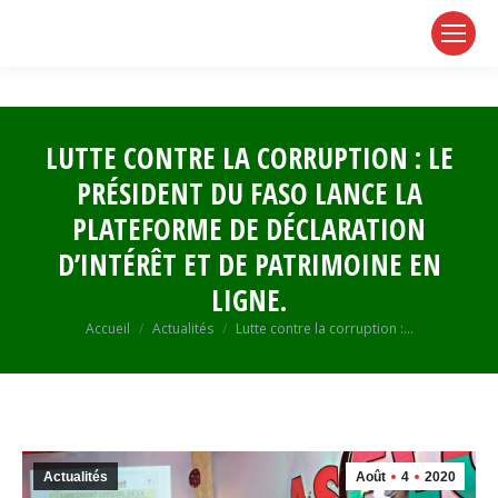
page
page
page
opens
opens
opens
in
in
in
new
new
new
window
window
window
LUTTE CONTRE LA CORRUPTION : LE
PRÉSIDENT DU FASO LANCE LA
PLATEFORME DE DÉCLARATION
D’INTÉRÊT ET DE PATRIMOINE EN
LIGNE.
Vous êtes ici :
Accueil
Actualités
Lutte contre la corruption :…
Actualités
Août
4
2020