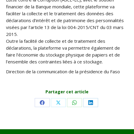
financier de la Banque mondiale, cette plateforme va
faciliter la collecte et le traitement des données des
déclarations d’intérêt et de patrimoine des personnalités
visées par l’article 13 de la loi 004-2015/CNT du 03 mars
2015.
Outre la facilité de collecte et de traitement des
déclarations, la plateforme va permettre également de
faire l’économie du stockage physique de papiers et de
l’ensemble des contraintes liées à ce stockage.
Direction de la communication de la présidence du Faso
Partager cet article
Share
Share
Share
Share
on
on
on
on
Facebook
X
WhatsApp
LinkedIn