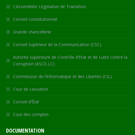
in
in
in
in
opens
L’Assemblée Législative de Transition
new
new
new
new
in
Conseil constitutionnel
window
window
window
window
new
window
Grande chancellerie
Conseil Supérieur de la Communication (CSC)
Autorité supérieure de Contrôle d’Etat et de Lutte contre la
Corruption (ASCE-LC)
Commission de l’Informatique et des Libertés (CIL)
Cour de cassation
Conseil d’État
Cour des comptes
DOCUMENTATION