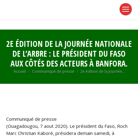
page
page
page
opens
opens
opens
in
in
in
new
new
new
window
window
window
2E ÉDITION DE LA JOURNÉE NATIONALE
DE L’ARBRE : LE PRÉSIDENT DU FASO
AUX CÔTÉS DES ACTEURS À BANFORA.
Vous êtes ici :
Accueil
Communiqué de presse
2e édition de la Journée…
Communiqué de presse
(Ouagadougou, 7 aout 2020). Le président du Faso, Roch
Marc Christian Kaboré, présidera demain samedi, à