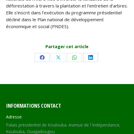
déforestation à travers la plantation et l’entretien d’arbres.
Elle s’inscrit dans l’exécution du programme présidentiel
décliné dans le Plan national de développement
économique et social (PNDES).
Partager cet article
Share
Share
Share
Share
on
on
on
on
Facebook
X
WhatsApp
LinkedIn
INFORMATIONS CONTACT
Adresse:
Palais présidentiel de Koulouba. Avenue de l´Indépendance,
Koulouba, Ouagadougou