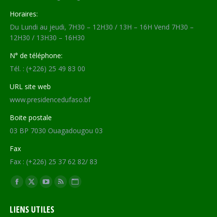
Horaires:
Du Lundi au jeudi, 7H30 – 12H30 / 13H – 16H Vend 7H30 –
12H30 / 13H30 – 16H30
N° de téléphone:
Tél. : (+226) 25 49 83 00
URL site web
www.presidencedufaso.bf
Boite postale
03 BP 7030 Ouagadougou 03
Fax
Fax : (+226) 25 37 62 82/ 83
Trouvez nous sur :
Facebook
X
YouTube
RSS
Site
page
page
page
page
Web
LIENS UTILES
opens
opens
opens
opens
page