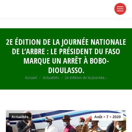
page
page
page
opens
opens
opens
in
in
in
new
new
new
window
window
window
2E ÉDITION DE LA JOURNÉE NATIONALE
DE L’ARBRE : LE PRÉSIDENT DU FASO
MARQUE UN ARRÊT À BOBO-
DIOULASSO.
Vous êtes ici :
Accueil
Actualités
2e édition de la Journée…
Actualités
Août
7
2020