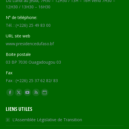
Du Lundi au jeudi, 7H30 – 12H30 / 13H – 16H Vend 7H30 –
12H30 / 13H30 – 16H30
N° de téléphone:
Tél. : (+226) 25 49 83 00
URL site web
www.presidencedufaso.bf
Boite postale
03 BP 7030 Ouagadougou 03
Fax
Fax : (+226) 25 37 62 82/ 83
Trouvez nous sur :
Facebook
X
YouTube
RSS
Site
page
page
page
page
Web
LIENS UTILES
opens
opens
opens
opens
page
in
in
in
in
opens
L’Assemblée Législative de Transition
new
new
new
new
in