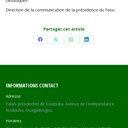
climatique».
Direction de la communication de la présidence du Faso.
Partager cet article
Share
Share
Share
Share
on
on
on
on
Facebook
X
WhatsApp
LinkedIn
INFORMATIONS CONTACT
Adresse:
Palais présidentiel de Koulouba. Avenue de l´Indépendance,
Koulouba, Ouagadougou
Horaires: