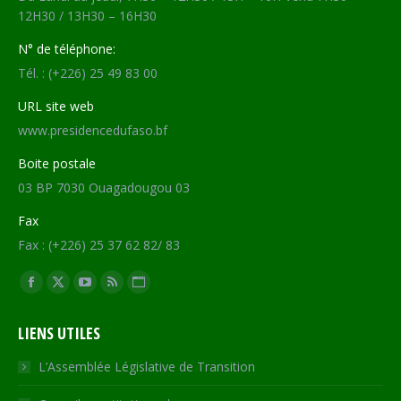
12H30 / 13H30 – 16H30
N° de téléphone:
Tél. : (+226) 25 49 83 00
URL site web
www.presidencedufaso.bf
Boite postale
03 BP 7030 Ouagadougou 03
Fax
Fax : (+226) 25 37 62 82/ 83
Trouvez nous sur :
Facebook
X
YouTube
RSS
Site
page
page
page
page
Web
LIENS UTILES
opens
opens
opens
opens
page
in
in
in
in
opens
L’Assemblée Législative de Transition
new
new
new
new
in