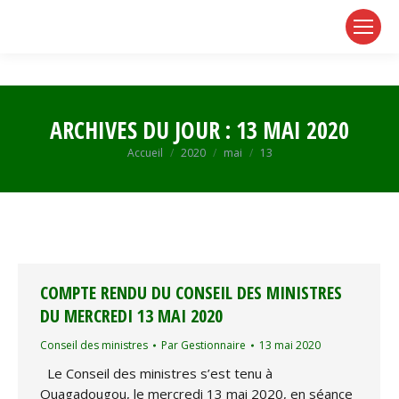
page
page
page
opens
opens
opens
in
in
in
new
new
new
window
window
window
ARCHIVES DU JOUR :
13 MAI 2020
Vous êtes ici :
Accueil
2020
mai
13
COMPTE RENDU DU CONSEIL DES MINISTRES
DU MERCREDI 13 MAI 2020
Conseil des ministres
Par
Gestionnaire
13 mai 2020
Le Conseil des ministres s’est tenu à
Ouagadougou, le mercredi 13 mai 2020, en séance