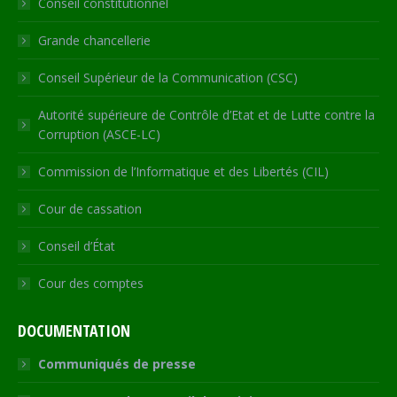
Conseil constitutionnel
window
window
window
window
new
window
Grande chancellerie
Conseil Supérieur de la Communication (CSC)
Autorité supérieure de Contrôle d’Etat et de Lutte contre la
Corruption (ASCE-LC)
Commission de l’Informatique et des Libertés (CIL)
Cour de cassation
Conseil d’État
Cour des comptes
DOCUMENTATION
Communiqués de presse