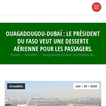
page
page
page
opens
opens
opens
in
in
in
new
new
new
window
window
window
OUAGADOUGOU-DUBAÏ : LE PRÉSIDENT
DU FASO VEUT UNE DESSERTE
AÉRIENNE POUR LES PASSAGERS.
Vous êtes ici :
Accueil
Actualités
Ouagadougou-Dubaï : le président du…
Actualités
Jan
29
2020