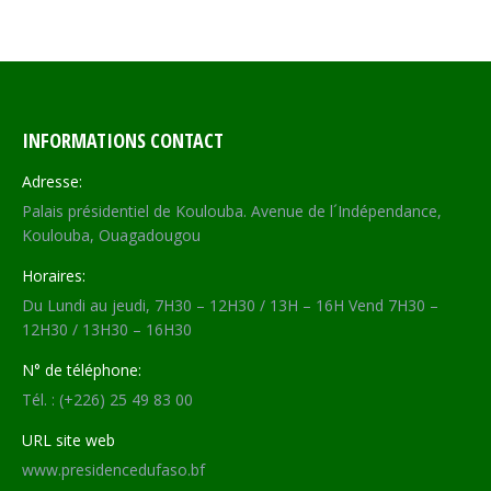
on
on
on
on
Facebook
X
WhatsApp
LinkedIn
INFORMATIONS CONTACT
Adresse:
Palais présidentiel de Koulouba. Avenue de l´Indépendance,
Koulouba, Ouagadougou
Horaires:
Du Lundi au jeudi, 7H30 – 12H30 / 13H – 16H Vend 7H30 –
12H30 / 13H30 – 16H30
N° de téléphone:
Tél. : (+226) 25 49 83 00
URL site web
www.presidencedufaso.bf