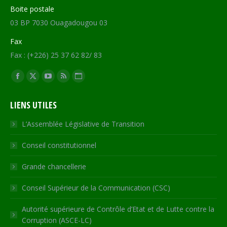
Boite postale
03 BP 7030 Ouagadougou 03
Fax
Fax : (+226) 25 37 62 82/ 83
Trouvez nous sur :
Facebook
X
YouTube
RSS
Site
page
page
page
page
Web
LIENS UTILES
opens
opens
opens
opens
page
in
in
in
in
opens
L’Assemblée Législative de Transition
new
new
new
new
in
Conseil constitutionnel
window
window
window
window
new
window
Grande chancellerie
Conseil Supérieur de la Communication (CSC)
Autorité supérieure de Contrôle d’Etat et de Lutte contre la
Corruption (ASCE-LC)