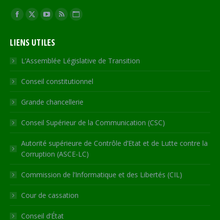
Trouvez nous sur :
Facebook
X
YouTube
RSS
Site
page
page
page
page
Web
LIENS UTILES
opens
opens
opens
opens
page
in
in
in
in
opens
L’Assemblée Législative de Transition
new
new
new
new
in
Conseil constitutionnel
window
window
window
window
new
window
Grande chancellerie
Conseil Supérieur de la Communication (CSC)
Autorité supérieure de Contrôle d’Etat et de Lutte contre la
Corruption (ASCE-LC)
Commission de l’Informatique et des Libertés (CIL)
Cour de cassation
Conseil d’État