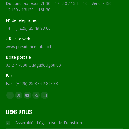
Du Lundi au jeudi, 7H30 – 12H30 / 13H – 16H Vend 7H30 –
12H30 / 13H30 – 16H30
N° de téléphone:
Tél. : (+226) 25 49 83 00
URL site web
www.presidencedufaso.bf
Boite postale
03 BP 7030 Ouagadougou 03
Fax
Fax : (+226) 25 37 62 82/ 83
Trouvez nous sur :
Facebook
X
YouTube
RSS
Site
page
page
page
page
Web
LIENS UTILES
opens
opens
opens
opens
page
in
in
in
in
opens
L’Assemblée Législative de Transition
new
new
new
new
in