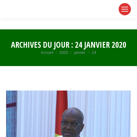
page
page
page
opens
opens
opens
in
in
in
new
new
new
window
window
window
ARCHIVES DU JOUR :
24 JANVIER 2020
Vous êtes ici :
Accueil
2020
janvier
24