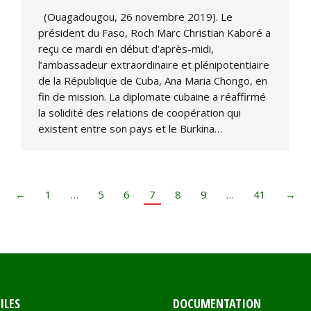
(Ouagadougou, 26 novembre 2019). Le
président du Faso, Roch Marc Christian Kaboré a
reçu ce mardi en début d’après-midi,
l’ambassadeur extraordinaire et plénipotentiaire
de la République de Cuba, Ana Maria Chongo, en
fin de mission. La diplomate cubaine a réaffirmé
la solidité des relations de coopération qui
existent entre son pays et le Burkina…
←
1
…
5
6
7
8
9
…
41
→
ILES
DOCUMENTATION