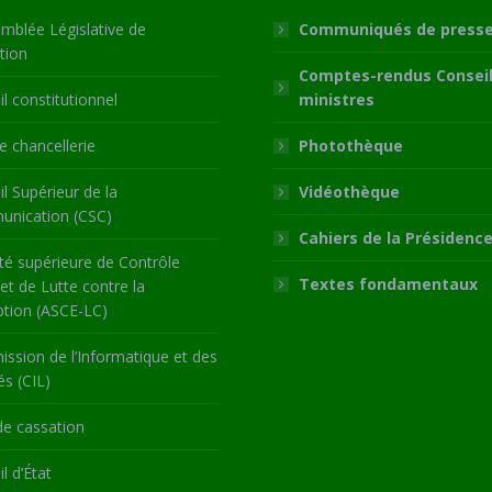
mblée Législative de
Communiqués de press
tion
Comptes-rendus Conseil
l constitutionnel
ministres
 chancellerie
Photothèque
l Supérieur de la
Vidéothèque
nication (CSC)
Cahiers de la Présidenc
té supérieure de Contrôle
Textes fondamentaux
 et de Lutte contre la
ption (ASCE-LC)
ssion de l’Informatique et des
és (CIL)
de cassation
l d’État