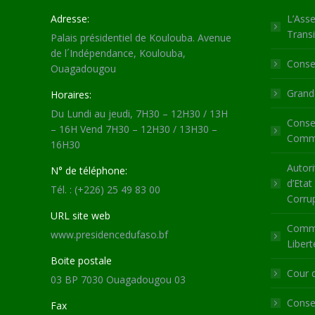
Adresse:
L’Asse
Transi
Palais présidentiel de Koulouba. Avenue
de l´Indépendance, Koulouba,
Consei
Ouagadougou
Grande
Horaires:
Du Lundi au jeudi, 7H30 – 12H30 / 13H
Consei
– 16H Vend 7H30 – 12H30 / 13H30 –
Commu
16H30
Autori
N° de téléphone:
d’Etat
Tél. : (+226) 25 49 83 00
Corru
URL site web
Commi
www.presidencedufaso.bf
Libert
Boite postale
Cour 
03 BP 7030 Ouagadougou 03
Consei
Fax