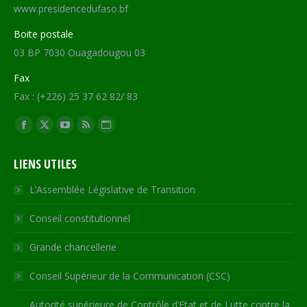
www.presidencedufaso.bf
Boite postale
03 BP 7030 Ouagadougou 03
Fax
Fax : (+226) 25 37 62 82/ 83
Trouvez nous sur :
Facebook
X
YouTube
RSS
Site
page
page
page
page
Web
LIENS UTILES
opens
opens
opens
opens
page
in
in
in
in
opens
L’Assemblée Législative de Transition
new
new
new
new
in
Conseil constitutionnel
window
window
window
window
new
window
Grande chancellerie
Conseil Supérieur de la Communication (CSC)
Autorité supérieure de Contrôle d’Etat et de Lutte contre la