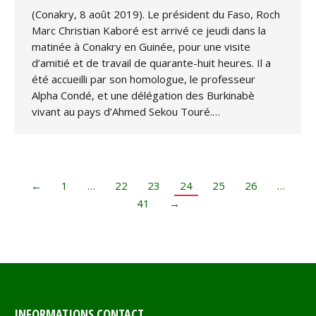
(Conakry, 8 août 2019). Le président du Faso, Roch
Marc Christian Kaboré est arrivé ce jeudi dans la
matinée à Conakry en Guinée, pour une visite
d’amitié et de travail de quarante-huit heures. Il a
été accueilli par son homologue, le professeur
Alpha Condé, et une délégation des Burkinabè
vivant au pays d’Ahmed Sekou Touré.…
←
1
…
22
23
24
25
26
…
41
→
INFORMATIONS CONTACT