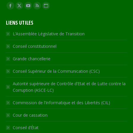
Trouvez nous sur :
Facebook
X
YouTube
RSS
Site
page
page
page
page
Web
LIENS UTILES
opens
opens
opens
opens
page
in
in
in
in
opens
L’Assemblée Législative de Transition
new
new
new
new
in
Conseil constitutionnel
window
window
window
window
new
window
Grande chancellerie
Conseil Supérieur de la Communication (CSC)
Autorité supérieure de Contrôle d’Etat et de Lutte contre la
Corruption (ASCE-LC)
Commission de l’Informatique et des Libertés (CIL)
Cour de cassation
Conseil d’État