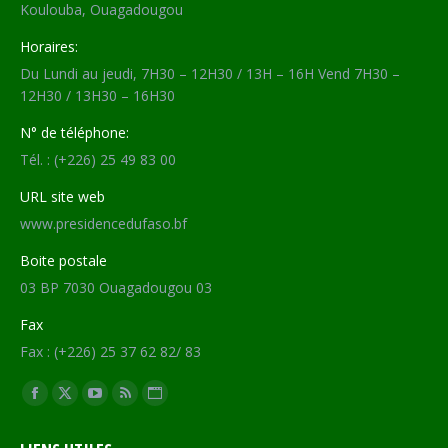
Koulouba, Ouagadougou
Horaires:
Du Lundi au jeudi, 7H30 – 12H30 / 13H – 16H Vend 7H30 –
12H30 / 13H30 – 16H30
N° de téléphone:
Tél. : (+226) 25 49 83 00
URL site web
www.presidencedufaso.bf
Boite postale
03 BP 7030 Ouagadougou 03
Fax
Fax : (+226) 25 37 62 82/ 83
Trouvez nous sur :
Facebook
X
YouTube
RSS
Site
page
page
page
page
Web