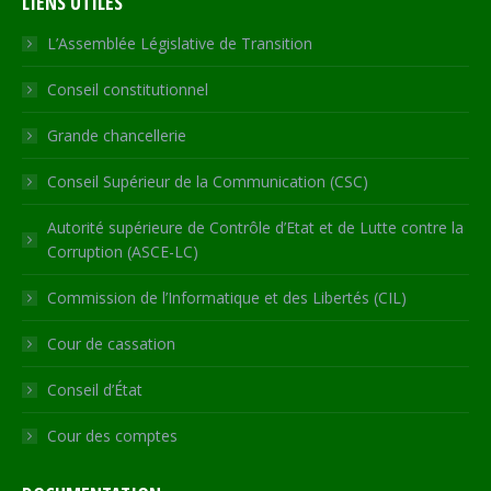
LIENS UTILES
opens
opens
opens
opens
page
in
in
in
in
opens
L’Assemblée Législative de Transition
new
new
new
new
in
Conseil constitutionnel
window
window
window
window
new
window
Grande chancellerie
Conseil Supérieur de la Communication (CSC)
Autorité supérieure de Contrôle d’Etat et de Lutte contre la
Corruption (ASCE-LC)
Commission de l’Informatique et des Libertés (CIL)
Cour de cassation
Conseil d’État
Cour des comptes