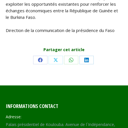
exploiter les opportunités existantes pour renforcer les
échanges économiques entre la République de Guinée et
le Burkina Faso.
Direction de la communication de la présidence du Faso
Partager cet article
Share
Share
Share
Share
on
on
on
on
Facebook
X
WhatsApp
LinkedIn
INFORMATIONS CONTACT
Adresse:
Palais présidentiel de Koulouba. Avenue de l´Indépendance,