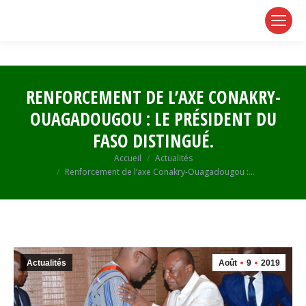
page
page
page
opens
opens
opens
in
in
in
new
new
new
window
window
window
RENFORCEMENT DE L’AXE CONAKRY-
OUAGADOUGOU : LE PRÉSIDENT DU
FASO DISTINGUÉ.
Vous êtes ici :
Accueil
Actualités
Renforcement de l’axe Conakry-Ouagadougou :…
Actualités
Août
9
2019