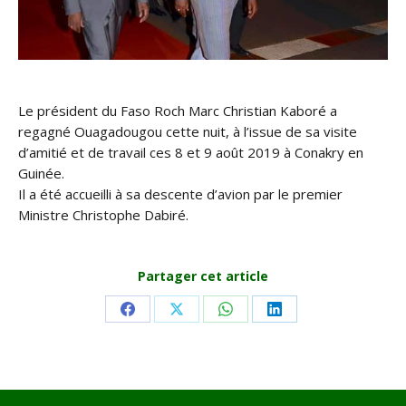
Le président du Faso Roch Marc Christian Kaboré a
regagné Ouagadougou cette nuit, à l’issue de sa visite
d’amitié et de travail ces 8 et 9 août 2019 à Conakry en
Guinée.
Il a été accueilli à sa descente d’avion par le premier
Ministre Christophe Dabiré.
Partager cet article
Share
Share
Share
Share
on
on
on
on
Facebook
X
WhatsApp
LinkedIn