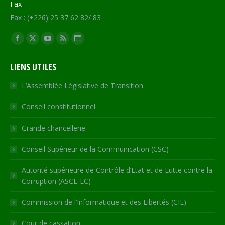
Fax
Fax : (+226) 25 37 62 82/ 83
Trouvez nous sur :
Facebook
X
YouTube
RSS
Site
page
page
page
page
Web
LIENS UTILES
opens
opens
opens
opens
page
in
in
in
in
opens
L’Assemblée Législative de Transition
new
new
new
new
in
Conseil constitutionnel
window
window
window
window
new
window
Grande chancellerie
Conseil Supérieur de la Communication (CSC)
Autorité supérieure de Contrôle d’Etat et de Lutte contre la
Corruption (ASCE-LC)
Commission de l’Informatique et des Libertés (CIL)
Cour de cassation