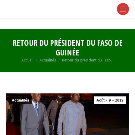
page
page
page
opens
opens
opens
in
in
in
new
new
new
window
window
window
RETOUR DU PRÉSIDENT DU FASO DE
GUINÉE
Vous êtes ici :
Accueil
Actualités
Retour du président du Faso…
Actualités
Août
9
2019