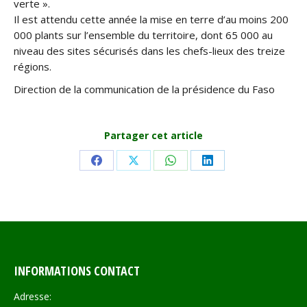
verte ».
Il est attendu cette année la mise en terre d’au moins 200
000 plants sur l’ensemble du territoire, dont 65 000 au
niveau des sites sécurisés dans les chefs-lieux des treize
régions.
Direction de la communication de la présidence du Faso
Partager cet article
Share
Share
Share
Share
on
on
on
on
Facebook
X
WhatsApp
LinkedIn
INFORMATIONS CONTACT
Adresse: