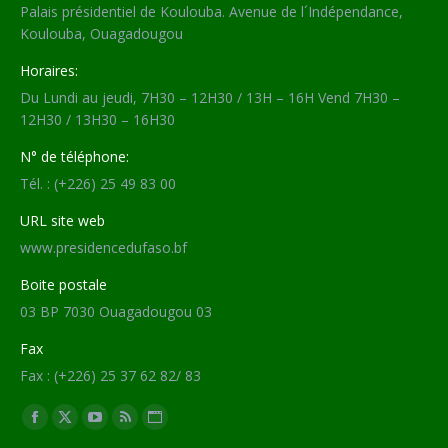
Palais présidentiel de Koulouba. Avenue de l´Indépendance,
Koulouba, Ouagadougou
Horaires:
Du Lundi au jeudi, 7H30 – 12H30 / 13H – 16H Vend 7H30 –
12H30 / 13H30 – 16H30
N° de téléphone:
Tél. : (+226) 25 49 83 00
URL site web
www.presidencedufaso.bf
Boite postale
03 BP 7030 Ouagadougou 03
Fax
Fax : (+226) 25 37 62 82/ 83
Trouvez nous sur :
Facebook
X
YouTube
RSS
Site