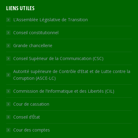
page
page
page
page
Web
LIENS UTILES
opens
opens
opens
opens
page
in
in
in
in
opens
L’Assemblée Législative de Transition
new
new
new
new
in
Conseil constitutionnel
window
window
window
window
new
window
Grande chancellerie
Conseil Supérieur de la Communication (CSC)
Autorité supérieure de Contrôle d’Etat et de Lutte contre la
Corruption (ASCE-LC)
Commission de l’Informatique et des Libertés (CIL)
Cour de cassation
Conseil d’État
Cour des comptes