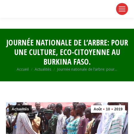
page
page
page
opens
opens
opens
in
in
in
new
new
new
window
window
window
JOURNÉE NATIONALE DE L’ARBRE: POUR
UNE CULTURE, ECO-CITOYENNE AU
BURKINA FASO.
Vous êtes ici :
Accueil
Actualités
Journée nationale de l’arbre: pour…
Actualités
Août
10
2019