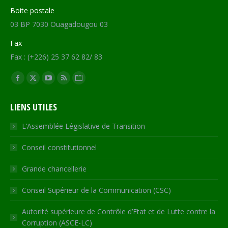
Boite postale
03 BP 7030 Ouagadougou 03
Fax
Fax : (+226) 25 37 62 82/ 83
Trouvez nous sur :
Facebook
X
YouTube
RSS
Site
page
page
page
page
Web
LIENS UTILES
opens
opens
opens
opens
page
in
in
in
in
opens
L’Assemblée Législative de Transition
new
new
new
new
in
Conseil constitutionnel
window
window
window
window
new
window
Grande chancellerie
Conseil Supérieur de la Communication (CSC)
Autorité supérieure de Contrôle d’Etat et de Lutte contre la
Corruption (ASCE-LC)