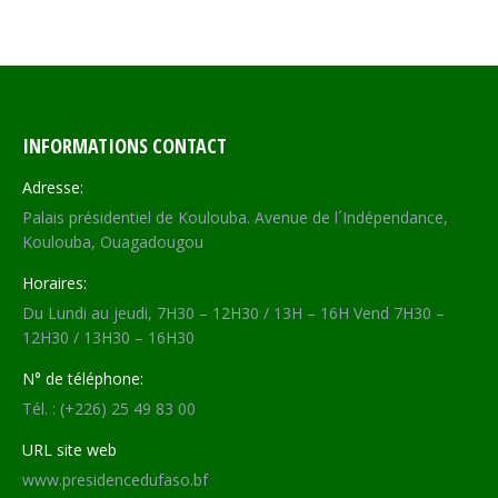
on
on
on
on
Facebook
X
WhatsApp
LinkedIn
INFORMATIONS CONTACT
Adresse:
Palais présidentiel de Koulouba. Avenue de l´Indépendance,
Koulouba, Ouagadougou
Horaires:
Du Lundi au jeudi, 7H30 – 12H30 / 13H – 16H Vend 7H30 –
12H30 / 13H30 – 16H30
N° de téléphone:
Tél. : (+226) 25 49 83 00
URL site web
www.presidencedufaso.bf