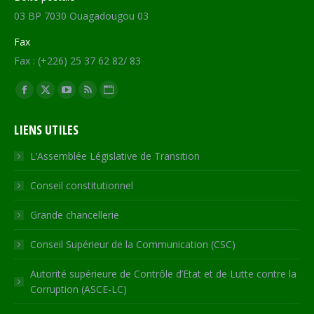
03 BP 7030 Ouagadougou 03
Fax
Fax : (+226) 25 37 62 82/ 83
Trouvez nous sur :
Facebook
X
YouTube
RSS
Site
page
page
page
page
Web
LIENS UTILES
opens
opens
opens
opens
page
in
in
in
in
opens
L’Assemblée Législative de Transition
new
new
new
new
in
Conseil constitutionnel
window
window
window
window
new
window
Grande chancellerie
Conseil Supérieur de la Communication (CSC)
Autorité supérieure de Contrôle d’Etat et de Lutte contre la
Corruption (ASCE-LC)