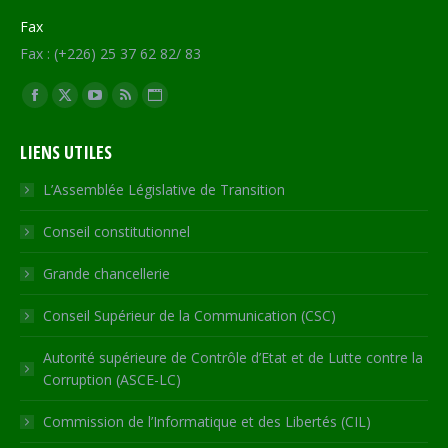
Fax
Fax : (+226) 25 37 62 82/ 83
Trouvez nous sur :
Facebook
X
YouTube
RSS
Site
page
page
page
page
Web
LIENS UTILES
opens
opens
opens
opens
page
in
in
in
in
opens
L’Assemblée Législative de Transition
new
new
new
new
in
Conseil constitutionnel
window
window
window
window
new
window
Grande chancellerie
Conseil Supérieur de la Communication (CSC)
Autorité supérieure de Contrôle d’Etat et de Lutte contre la
Corruption (ASCE-LC)
Commission de l’Informatique et des Libertés (CIL)