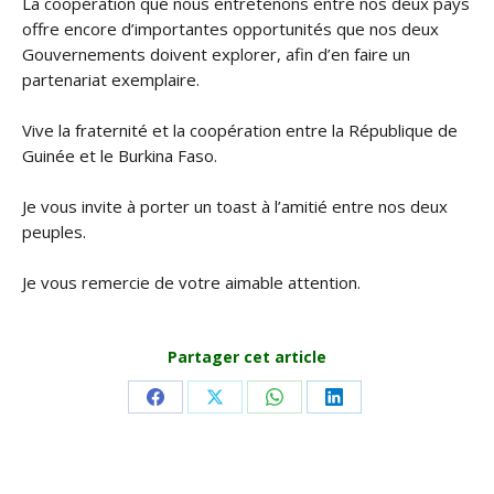
La coopération que nous entretenons entre nos deux pays
offre encore d’importantes opportunités que nos deux
Gouvernements doivent explorer, afin d’en faire un
partenariat exemplaire.
Vive la fraternité et la coopération entre la République de
Guinée et le Burkina Faso.
Je vous invite à porter un toast à l’amitié entre nos deux
peuples.
Je vous remercie de votre aimable attention.
Partager cet article
Share
Share
Share
Share
on
on
on
on
Facebook
X
WhatsApp
LinkedIn