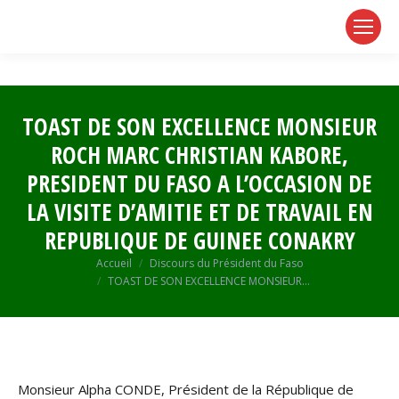
page
page
page
opens
opens
opens
in
in
in
new
new
new
window
window
window
TOAST DE SON EXCELLENCE MONSIEUR
ROCH MARC CHRISTIAN KABORE,
PRESIDENT DU FASO A L’OCCASION DE
LA VISITE D’AMITIE ET DE TRAVAIL EN
REPUBLIQUE DE GUINEE CONAKRY
Vous êtes ici :
Accueil
Discours du Président du Faso
TOAST DE SON EXCELLENCE MONSIEUR…
Monsieur Alpha CONDE, Président de la République de