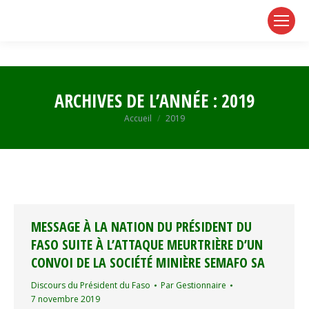
page
page
page
opens
opens
opens
in
in
in
new
new
new
window
window
window
ARCHIVES DE L’ANNÉE :
2019
Vous êtes ici :
Accueil
2019
MESSAGE À LA NATION DU PRÉSIDENT DU
FASO SUITE À L’ATTAQUE MEURTRIÈRE D’UN
CONVOI DE LA SOCIÉTÉ MINIÈRE SEMAFO SA
Discours du Président du Faso
Par
Gestionnaire
7 novembre 2019