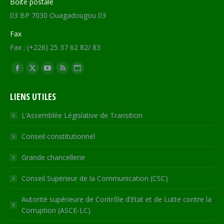
Boite postale
03 BP 7030 Ouagadougou 03
Fax
Fax : (+226) 25 37 62 82/ 83
Trouvez nous sur :
Facebook
X
YouTube
RSS
Site
page
page
page
page
Web
LIENS UTILES
opens
opens
opens
opens
page
in
in
in
in
opens
L’Assemblée Législative de Transition
new
new
new
new
in
Conseil constitutionnel
window
window
window
window
new
window
Grande chancellerie
Conseil Supérieur de la Communication (CSC)
Autorité supérieure de Contrôle d’Etat et de Lutte contre la
Corruption (ASCE-LC)