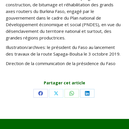
construction, de bitumage et réhabilitation des grands
axes routiers du Burkina Faso, engagé par le
gouvernement dans le cadre du Plan national de
Développement économique et social (PNDES), en vue du
désenclavement du territoire national et surtout, des
grandes régions productrices.
Illustration/archives: le président du Faso au lancement
des travaux de la route Sapaga-Boulsa le 3 octobre 2019.
Direction de la communication de la présidence du Faso
Partager cet article
Share
Share
Share
Share
on
on
on
on
Facebook
X
WhatsApp
LinkedIn