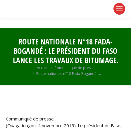
page
page
page
opens
opens
opens
in
in
in
new
new
new
window
window
window
ROUTE NATIONALE N°18 FADA-
BOGANDÉ : LE PRÉSIDENT DU FASO
LANCE LES TRAVAUX DE BITUMAGE.
Vous êtes ici :
Accueil
Communiqué de presse
Route nationale n°18 Fada-Bogandé :…
Communiqué de presse
(Ouagadougou, 4 novembre 2019). Le président du Faso,