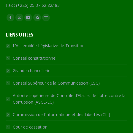
Fax : (+226) 25 37 62 82/ 83
Trouvez nous sur :
Facebook
X
YouTube
RSS
Site
page
page
page
page
Web
LIENS UTILES
opens
opens
opens
opens
page
in
in
in
in
opens
L’Assemblée Législative de Transition
new
new
new
new
in
Conseil constitutionnel
window
window
window
window
new
window
Grande chancellerie
Conseil Supérieur de la Communication (CSC)
Autorité supérieure de Contrôle d’Etat et de Lutte contre la
Corruption (ASCE-LC)
Commission de l’Informatique et des Libertés (CIL)
Cour de cassation