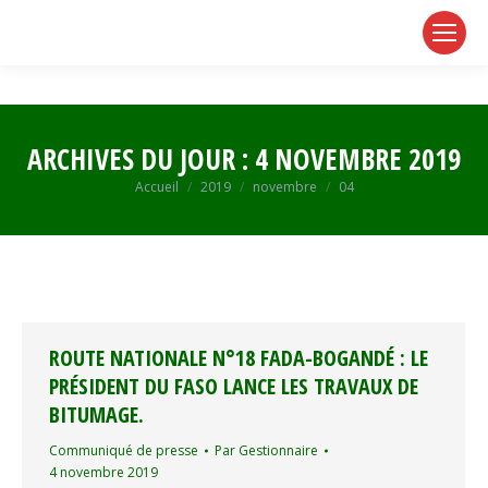
page
page
page
opens
opens
opens
in
in
in
new
new
new
window
window
window
ARCHIVES DU JOUR :
4 NOVEMBRE 2019
Vous êtes ici :
Accueil
2019
novembre
04
ROUTE NATIONALE N°18 FADA-BOGANDÉ : LE
PRÉSIDENT DU FASO LANCE LES TRAVAUX DE
BITUMAGE.
Communiqué de presse
Par
Gestionnaire
4 novembre 2019