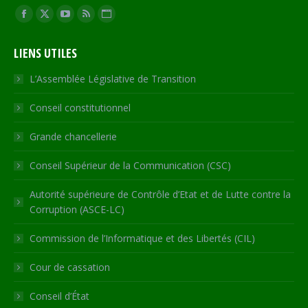
Trouvez nous sur :
Facebook
X
YouTube
RSS
Site
page
page
page
page
Web
LIENS UTILES
opens
opens
opens
opens
page
in
in
in
in
opens
L’Assemblée Législative de Transition
new
new
new
new
in
Conseil constitutionnel
window
window
window
window
new
window
Grande chancellerie
Conseil Supérieur de la Communication (CSC)
Autorité supérieure de Contrôle d’Etat et de Lutte contre la
Corruption (ASCE-LC)
Commission de l’Informatique et des Libertés (CIL)
Cour de cassation
Conseil d’État