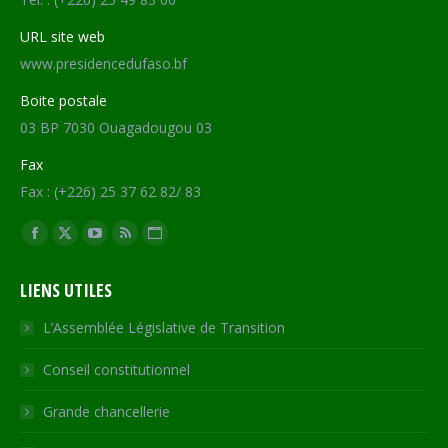
URL site web
www.presidencedufaso.bf
Boite postale
03 BP 7030 Ouagadougou 03
Fax
Fax : (+226) 25 37 62 82/ 83
Trouvez nous sur :
Facebook
X
YouTube
RSS
Site
page
page
page
page
Web
LIENS UTILES
opens
opens
opens
opens
page
in
in
in
in
opens
L’Assemblée Législative de Transition
new
new
new
new
in
Conseil constitutionnel
window
window
window
window
new
window
Grande chancellerie