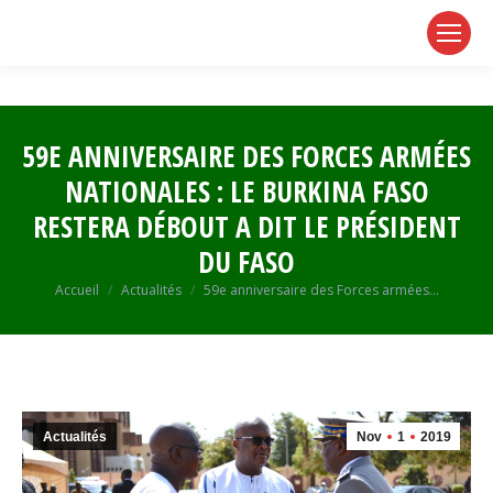
page
page
page
opens
opens
opens
in
in
in
new
new
new
window
window
window
59E ANNIVERSAIRE DES FORCES ARMÉES
NATIONALES : LE BURKINA FASO
RESTERA DÉBOUT A DIT LE PRÉSIDENT
DU FASO
Vous êtes ici :
Accueil
Actualités
59e anniversaire des Forces armées…
Actualités
Nov
1
2019