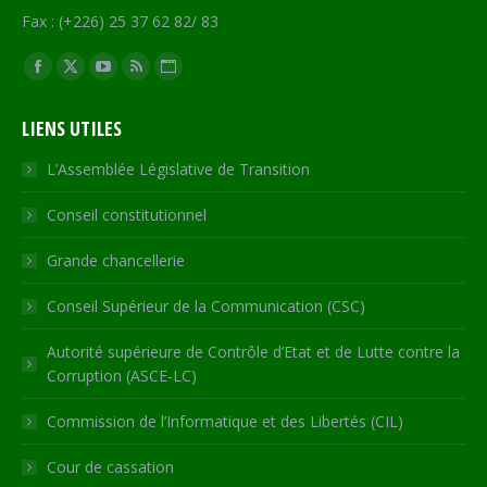
Fax : (+226) 25 37 62 82/ 83
Trouvez nous sur :
Facebook
X
YouTube
RSS
Site
page
page
page
page
Web
LIENS UTILES
opens
opens
opens
opens
page
in
in
in
in
opens
L’Assemblée Législative de Transition
new
new
new
new
in
Conseil constitutionnel
window
window
window
window
new
window
Grande chancellerie
Conseil Supérieur de la Communication (CSC)
Autorité supérieure de Contrôle d’Etat et de Lutte contre la
Corruption (ASCE-LC)
Commission de l’Informatique et des Libertés (CIL)
Cour de cassation