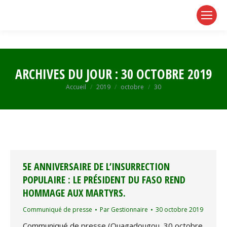
page
page
page
opens
opens
opens
in
in
in
new
new
new
window
window
window
ARCHIVES DU JOUR :
30 OCTOBRE 2019
Vous êtes ici :
Accueil
2019
octobre
30
5E ANNIVERSAIRE DE L’INSURRECTION
POPULAIRE : LE PRÉSIDENT DU FASO REND
HOMMAGE AUX MARTYRS.
Communiqué de presse
Par
Gestionnaire
30 octobre 2019
Communiqué de presse (Ouagadougou, 30 octobre