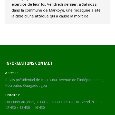
exercice de leur foi. Vendredi dernier, à Salmossi
dans la commune de Markoye, une mosquée a été
la cible d’une attaque qui a causé la mort de…
INFORMATIONS CONTACT
Adresse:
Palais présidentiel de Koulouba. Avenue de l´Indépendance,
Koulouba, Ouagadougou
Horaires:
Du Lundi au jeudi, 7H30 – 12H30 / 13H – 16H Vend 7H30 –
12H30 / 13H30 – 16H30