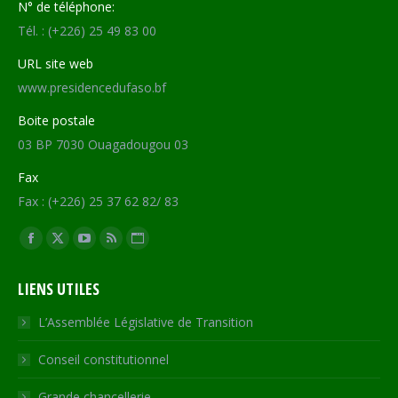
N° de téléphone:
Tél. : (+226) 25 49 83 00
URL site web
www.presidencedufaso.bf
Boite postale
03 BP 7030 Ouagadougou 03
Fax
Fax : (+226) 25 37 62 82/ 83
Trouvez nous sur :
Facebook
X
YouTube
RSS
Site
page
page
page
page
Web
LIENS UTILES
opens
opens
opens
opens
page
in
in
in
in
opens
L’Assemblée Législative de Transition
new
new
new
new
in
Conseil constitutionnel
window
window
window
window
new
window
Grande chancellerie