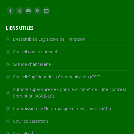
Trouvez nous sur :
Facebook
X
YouTube
RSS
Site
page
page
page
page
Web
LIENS UTILES
opens
opens
opens
opens
page
in
in
in
in
opens
L’Assemblée Législative de Transition
new
new
new
new
in
Conseil constitutionnel
window
window
window
window
new
window
Grande chancellerie
Conseil Supérieur de la Communication (CSC)
Autorité supérieure de Contrôle d’Etat et de Lutte contre la
Corruption (ASCE-LC)
Commission de l’Informatique et des Libertés (CIL)
Cour de cassation
Conseil d’État