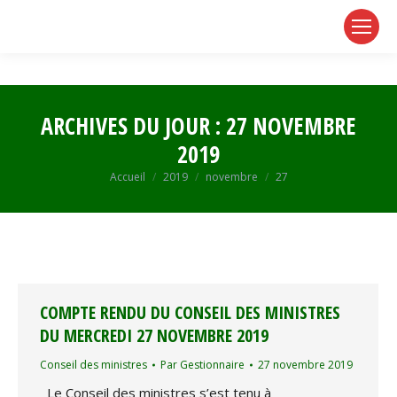
page
page
page
opens
opens
opens
in
in
in
new
new
new
window
window
window
ARCHIVES DU JOUR :
27 NOVEMBRE
2019
Vous êtes ici :
Accueil
2019
novembre
27
COMPTE RENDU DU CONSEIL DES MINISTRES
DU MERCREDI 27 NOVEMBRE 2019
Conseil des ministres
Par
Gestionnaire
27 novembre 2019
Le Conseil des ministres s’est tenu à