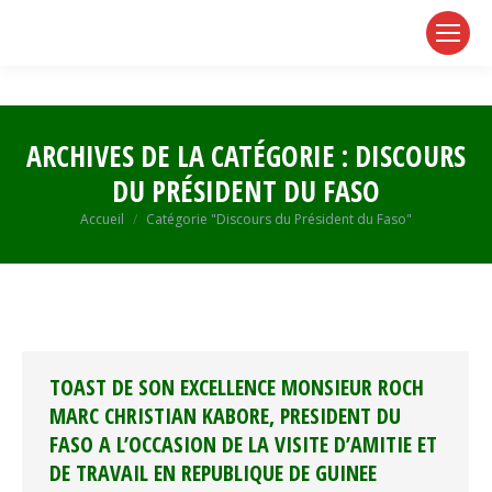
page
page
page
opens
opens
opens
in
in
in
new
new
new
window
window
window
ARCHIVES DE LA CATÉGORIE :
DISCOURS
DU PRÉSIDENT DU FASO
Vous êtes ici :
Accueil
Catégorie "Discours du Président du Faso"
TOAST DE SON EXCELLENCE MONSIEUR ROCH
MARC CHRISTIAN KABORE, PRESIDENT DU
FASO A L’OCCASION DE LA VISITE D’AMITIE ET
DE TRAVAIL EN REPUBLIQUE DE GUINEE