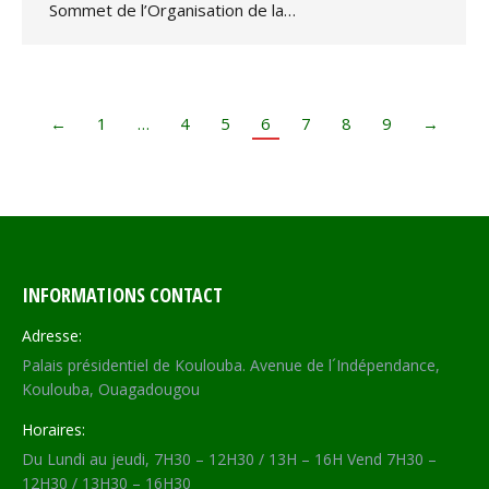
Sommet de l’Organisation de la…
←
1
…
4
5
6
7
8
9
→
INFORMATIONS CONTACT
Adresse:
Palais présidentiel de Koulouba. Avenue de l´Indépendance,
Koulouba, Ouagadougou
Horaires:
Du Lundi au jeudi, 7H30 – 12H30 / 13H – 16H Vend 7H30 –
12H30 / 13H30 – 16H30