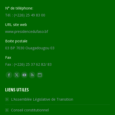
N° de téléphone:
Tél. : (+226) 25 49 83 00
URL site web
www.presidencedufaso.bf
Boite postale
03 BP 7030 Ouagadougou 03
Fax
Fax : (+226) 25 37 62 82/ 83
Trouvez nous sur :
Facebook
X
YouTube
RSS
Site
page
page
page
page
Web
LIENS UTILES
opens
opens
opens
opens
page
in
in
in
in
opens
L’Assemblée Législative de Transition
new
new
new
new
in
Conseil constitutionnel
window
window
window
window
new