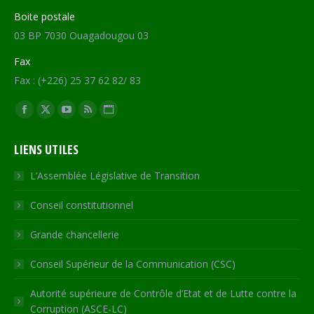
Boite postale
03 BP 7030 Ouagadougou 03
Fax
Fax : (+226) 25 37 62 82/ 83
Trouvez nous sur :
Facebook
X
YouTube
RSS
Site
page
page
page
page
Web
LIENS UTILES
opens
opens
opens
opens
page
in
in
in
in
opens
L’Assemblée Législative de Transition
new
new
new
new
in
Conseil constitutionnel
window
window
window
window
new
window
Grande chancellerie
Conseil Supérieur de la Communication (CSC)
Autorité supérieure de Contrôle d’Etat et de Lutte contre la
Corruption (ASCE-LC)