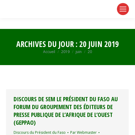
page
page
page
opens
opens
opens
in
in
in
new
new
new
window
window
window
ARCHIVES DU JOUR :
20 JUIN 2019
Vous êtes ici :
Accueil
2019
juin
20
DISCOURS DE SEM LE PRÉSIDENT DU FASO AU
FORUM DU GROUPEMENT DES ÉDITEURS DE
PRESSE PUBLIQUE DE L’AFRIQUE DE L’OUEST
(GEPPAO)
Discours du Président du Faso
Par
Webmaster