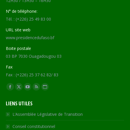
12H30 / 13H30 – 16H30
N° de téléphone:
Tél. : (+226) 25 49 83 00
URL site web
www.presidencedufaso.bf
Boite postale
03 BP 7030 Ouagadougou 03
Fax
Fax : (+226) 25 37 62 82/ 83
Trouvez nous sur :
Facebook
X
YouTube
RSS
Site
page
page
page
page
Web
LIENS UTILES
opens
opens
opens
opens
page
in
in
in
in
opens
L’Assemblée Législative de Transition
new
new
new
new
in
Conseil constitutionnel
window
window
window
window
new