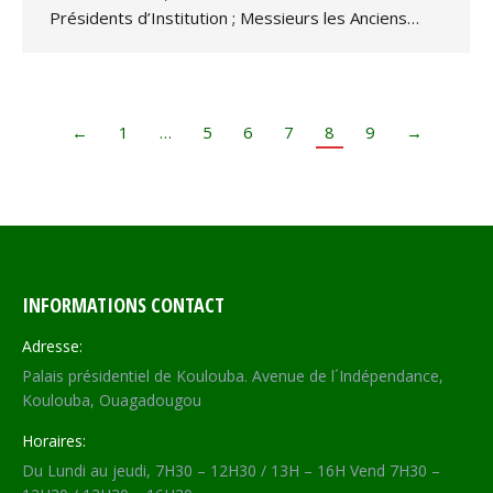
Présidents d’Institution ; Messieurs les Anciens…
←
1
…
5
6
7
8
9
→
INFORMATIONS CONTACT
Adresse:
Palais présidentiel de Koulouba. Avenue de l´Indépendance,
Koulouba, Ouagadougou
Horaires:
Du Lundi au jeudi, 7H30 – 12H30 / 13H – 16H Vend 7H30 –