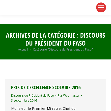
page
page
page
opens
opens
opens
in
in
in
new
new
new
window
window
window
ARCHIVES DE LA CATÉGORIE :
DISCOURS
DU PRÉSIDENT DU FASO
Vous êtes ici :
Accueil
Catégorie "Discours du Président du Faso"
PRIX DE L’EXCELLENCE SCOLAIRE 2016
Discours du Président du Faso
Par
Webmaster
3 septembre 2016
Monsieur le Premier Ministre, Chef du