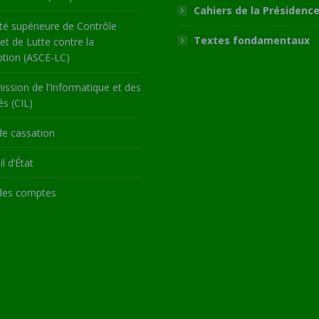
Cahiers de la Présidenc
té supérieure de Contrôle
Textes fondamentaux
 et de Lutte contre la
ption (ASCE-LC)
ssion de l’Informatique et des
és (CIL)
de cassation
l d’État
des comptes