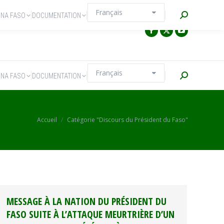
Recherche
INA FASO
DOCUMENTATION
Recherche
INA FASO
DOCUMENTATION
O
Vous êtes ici :
Accueil
Catégorie "Discours du Président du Faso"
MESSAGE À LA NATION DU PRÉSIDENT DU
FASO SUITE À L’ATTAQUE MEURTRIÈRE D’UN