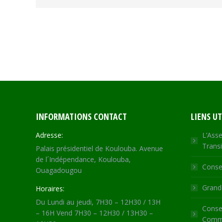
INFORMATIONS CONTACT
LIENS UT
Adresse:
L’Asse
Transi
Palais présidentiel de Koulouba. Avenue
de l´Indépendance, Koulouba,
Consei
Ouagadougou
Grande
Horaires:
Du Lundi au jeudi, 7H30 – 12H30 / 13H
Consei
– 16H Vend 7H30 – 12H30 / 13H30 –
Commu