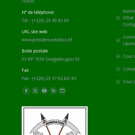
16H30
Autori
N° de téléphone:
d’Etat
Tél. : (+226) 25 49 83 00
Corru
URL site web
Commi
www.presidencedufaso.bf
Libert
Boite postale
Cour 
03 BP 7030 Ouagadougou 03
Consei
Fax
Fax : (+226) 25 37 62 82/ 83
Cour 
Trouvez nous sur :
Facebook
X
YouTube
RSS
Site
page
page
page
page
Web
opens
opens
opens
opens
page
in
in
in
in
opens
new
new
new
new
in
window
window
window
window
new