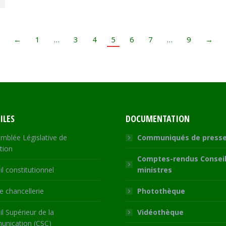
←
1
…
3
4
5
6
7
…
9
→
ILES
DOCUMENTATION
mblée Législative de
Communiqués de press
tion
Comptes-rendus Conseil
l constitutionnel
ministres
 chancellerie
Photothèque
l Supérieur de la
Vidéothèque
nication (CSC)