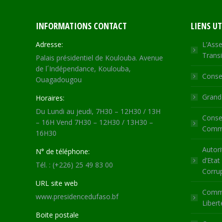
INFORMATIONS CONTACT
LIENS UT
Adresse:
L’Asse
Transi
Palais présidentiel de Koulouba. Avenue
de l´Indépendance, Koulouba,
Consei
Ouagadougou
Grande
Horaires:
Du Lundi au jeudi, 7H30 – 12H30 / 13H
Consei
– 16H Vend 7H30 – 12H30 / 13H30 –
Commu
16H30
Autori
N° de téléphone:
d’Etat
Tél. : (+226) 25 49 83 00
Corru
URL site web
Commi
www.presidencedufaso.bf
Libert
Boite postale