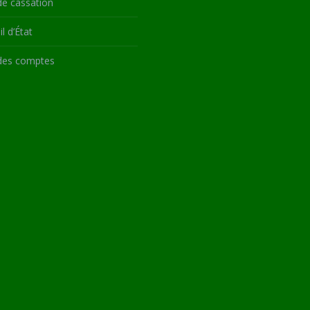
de cassation
l d’État
des comptes