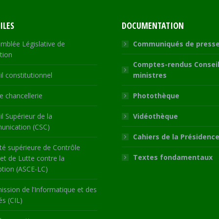
ILES
DOCUMENTATION
mblée Législative de
Communiqués de press
tion
Comptes-rendus Conseil
l constitutionnel
ministres
 chancellerie
Photothèque
l Supérieur de la
Vidéothèque
nication (CSC)
Cahiers de la Présidenc
té supérieure de Contrôle
Textes fondamentaux
 et de Lutte contre la
ption (ASCE-LC)
ssion de l’Informatique et des
és (CIL)