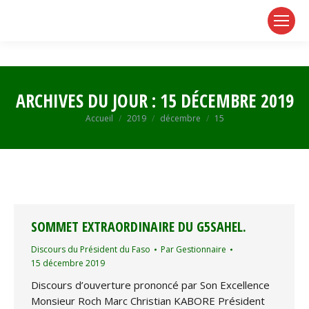
page
page
page
opens
opens
opens
in
in
in
new
new
new
window
window
window
ARCHIVES DU JOUR :
15 DÉCEMBRE 2019
Vous êtes ici :
Accueil
2019
décembre
15
SOMMET EXTRAORDINAIRE DU G5SAHEL.
Discours du Président du Faso
Par
Gestionnaire
15 décembre 2019
Discours d’ouverture prononcé par Son Excellence
Monsieur Roch Marc Christian KABORE Président