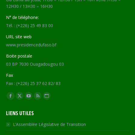
12H30 / 13H30 – 16H30
N° de téléphone:
Tél. : (+226) 25 49 83 00
URL site web
www.presidencedufaso.bf
Boite postale
03 BP 7030 Ouagadougou 03
Fax
Fax : (+226) 25 37 62 82/ 83
Trouvez nous sur :
Facebook
X
YouTube
RSS
Site
page
page
page
page
Web
LIENS UTILES
opens
opens
opens
opens
page
in
in
in
in
opens
L’Assemblée Législative de Transition
new
new
new
new
in