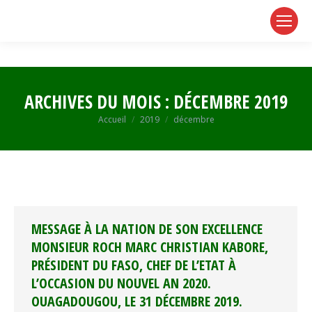
page
page
page
opens
opens
opens
in
in
in
new
new
new
window
window
window
ARCHIVES DU MOIS :
DÉCEMBRE 2019
Vous êtes ici :
Accueil
2019
décembre
MESSAGE À LA NATION DE SON EXCELLENCE
MONSIEUR ROCH MARC CHRISTIAN KABORE,
PRÉSIDENT DU FASO, CHEF DE L’ETAT À
L’OCCASION DU NOUVEL AN 2020.
OUAGADOUGOU, LE 31 DÉCEMBRE 2019.