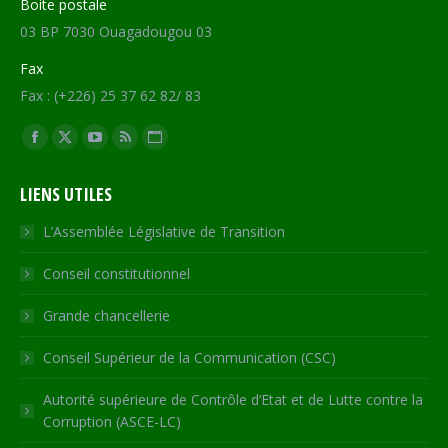
Boite postale
03 BP 7030 Ouagadougou 03
Fax
Fax : (+226) 25 37 62 82/ 83
Trouvez nous sur :
Facebook
X
YouTube
RSS
Site
page
page
page
page
Web
LIENS UTILES
opens
opens
opens
opens
page
in
in
in
in
opens
L’Assemblée Législative de Transition
new
new
new
new
in
Conseil constitutionnel
window
window
window
window
new
window
Grande chancellerie
Conseil Supérieur de la Communication (CSC)
Autorité supérieure de Contrôle d’Etat et de Lutte contre la
Corruption (ASCE-LC)