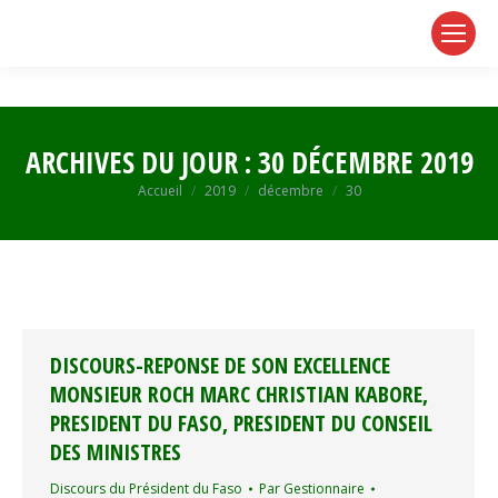
page
page
page
opens
opens
opens
in
in
in
new
new
new
window
window
window
ARCHIVES DU JOUR :
30 DÉCEMBRE 2019
Vous êtes ici :
Accueil
2019
décembre
30
DISCOURS-REPONSE DE SON EXCELLENCE
MONSIEUR ROCH MARC CHRISTIAN KABORE,
PRESIDENT DU FASO, PRESIDENT DU CONSEIL
DES MINISTRES
Discours du Président du Faso
Par
Gestionnaire