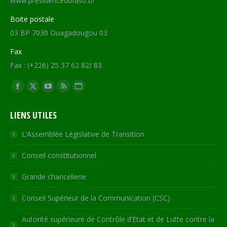
www.presidencedufaso.bf
Boite postale
03 BP 7030 Ouagadougou 03
Fax
Fax : (+226) 25 37 62 82/ 83
Trouvez nous sur :
Facebook
X
YouTube
RSS
Site
page
page
page
page
Web
LIENS UTILES
opens
opens
opens
opens
page
in
in
in
in
opens
L’Assemblée Législative de Transition
new
new
new
new
in
Conseil constitutionnel
window
window
window
window
new
window
Grande chancellerie
Conseil Supérieur de la Communication (CSC)
Autorité supérieure de Contrôle d’Etat et de Lutte contre la