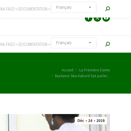
Recherche
INA FASO
DOCUMENTATION
Recherche
INA FASO
DOCUMENTATION
E
Vous êtes ici :
Accueil
La Première Dame
Madame Sika Kaboré fait parler…
Déc
24
2019