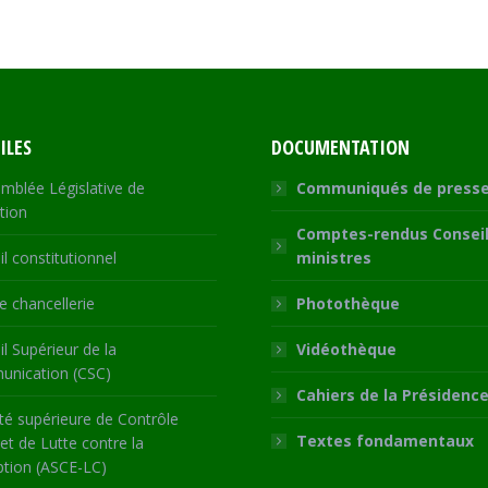
on
on
on
on
Facebook
X
WhatsApp
LinkedIn
ILES
DOCUMENTATION
mblée Législative de
Communiqués de press
tion
Comptes-rendus Conseil
l constitutionnel
ministres
 chancellerie
Photothèque
l Supérieur de la
Vidéothèque
nication (CSC)
Cahiers de la Présidenc
té supérieure de Contrôle
Textes fondamentaux
 et de Lutte contre la
ption (ASCE-LC)