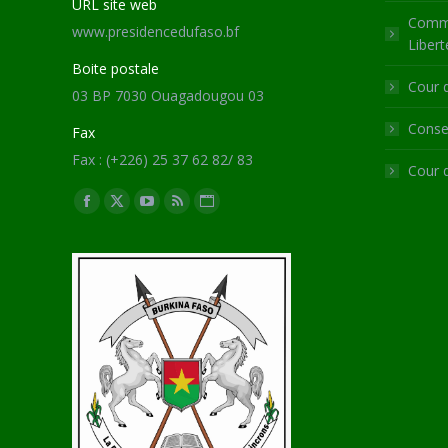
URL site web
Commi
www.presidencedufaso.bf
Libert
Boite postale
Cour 
03 BP 7030 Ouagadougou 03
Consei
Fax
Fax : (+226) 25 37 62 82/ 83
Cour 
Trouvez nous sur :
Facebook
X
YouTube
RSS
Site
page
page
page
page
Web
opens
opens
opens
opens
page
in
in
in
in
opens
new
new
new
new
in
window
window
window
window
new
window