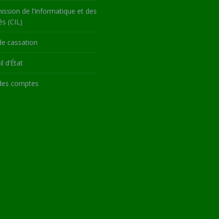
ssion de l’Informatique et des
és (CIL)
de cassation
l d’État
des comptes