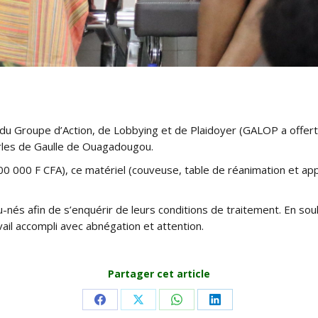
Groupe d’Action, de Lobbying et de Plaidoyer (GALOP a offert, 
arles de Gaulle de Ouagadougou.
000 000 F CFA), ce matériel (couveuse, table de réanimation et app
s afin de s’enquérir de leurs conditions de traitement. En souh
avail accompli avec abnégation et attention.
Partager cet article
Share
Share
Share
Share