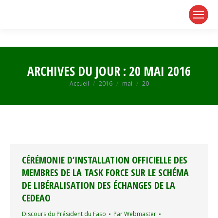
page
page
page
opens
opens
opens
in
in
in
new
new
new
window
window
window
ARCHIVES DU JOUR :
20 MAI 2016
Vous êtes ici :
Accueil
2016
mai
20
CÉRÉMONIE D’INSTALLATION OFFICIELLE DES
MEMBRES DE LA TASK FORCE SUR LE SCHÉMA
DE LIBÉRALISATION DES ÉCHANGES DE LA
CEDEAO
Discours du Président du Faso
Par
Webmaster