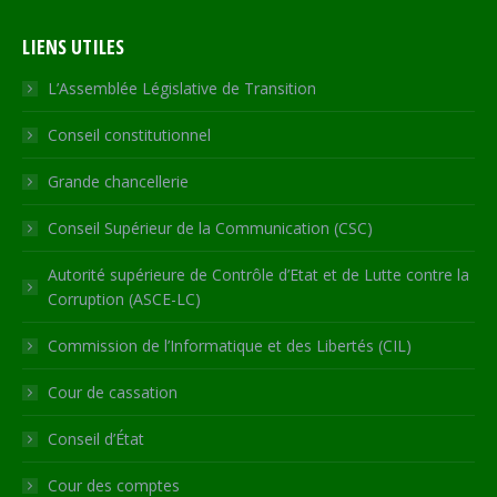
page
page
page
page
Web
LIENS UTILES
opens
opens
opens
opens
page
in
in
in
in
opens
L’Assemblée Législative de Transition
new
new
new
new
in
Conseil constitutionnel
window
window
window
window
new
window
Grande chancellerie
Conseil Supérieur de la Communication (CSC)
Autorité supérieure de Contrôle d’Etat et de Lutte contre la
Corruption (ASCE-LC)
Commission de l’Informatique et des Libertés (CIL)
Cour de cassation
Conseil d’État
Cour des comptes