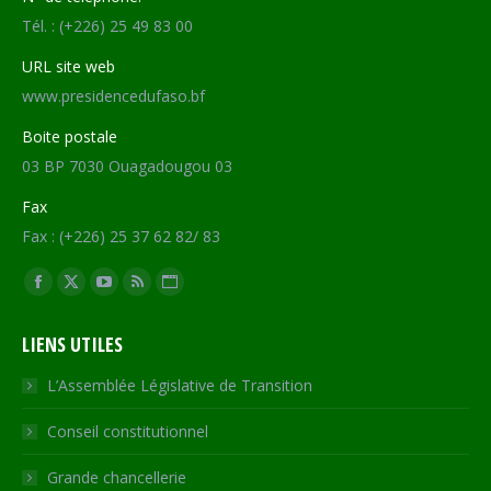
Tél. : (+226) 25 49 83 00
URL site web
www.presidencedufaso.bf
Boite postale
03 BP 7030 Ouagadougou 03
Fax
Fax : (+226) 25 37 62 82/ 83
Trouvez nous sur :
Facebook
X
YouTube
RSS
Site
page
page
page
page
Web
LIENS UTILES
opens
opens
opens
opens
page
in
in
in
in
opens
L’Assemblée Législative de Transition
new
new
new
new
in
Conseil constitutionnel
window
window
window
window
new
window
Grande chancellerie