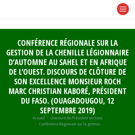
page
page
page
opens
opens
opens
in
in
in
new
new
new
window
window
window
CONFÉRENCE RÉGIONALE SUR LA
GESTION DE LA CHENILLE LÉGIONNAIRE
D’AUTOMNE AU SAHEL ET EN AFRIQUE
DE L’OUEST. DISCOURS DE CLÔTURE DE
SON EXCELLENCE MONSIEUR ROCH
MARC CHRISTIAN KABORÉ, PRÉSIDENT
DU FASO. (OUAGADOUGOU, 12
SEPTEMBRE 2019)
Vous êtes ici :
Accueil
Discours du Président du Faso
Conférence Régionale sur la gestion…